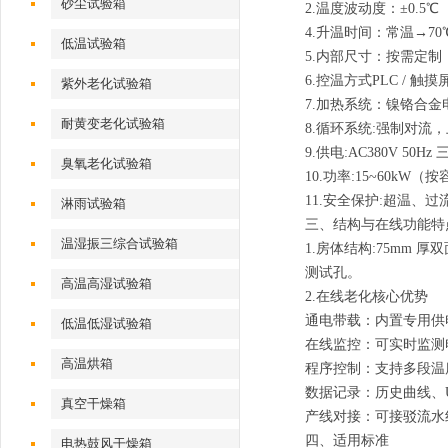
砂尘试验箱
2.温度波动度：±0.5℃
4.升温时间
：常温→70℃ 
低温试验箱
5.内部尺寸
：按需定制（标准
6.控温方式
PLC / 触摸
紫外老化试验箱
7.加热系统：镍铬合金
耐黄变老化试验箱
8.循环系统:强制对流
9.供电:AC380V 50Hz
臭氧老化试验箱
10.功率:15~60kW（
11.安全保护:超温、
淋雨试验箱
三、结构与在线功能特
温湿振三综合试验箱
1.房体结构:75mm 
测试孔。
高温高湿试验箱
2.在线老化核心优势
通电带载：内置专用供
低温低湿试验箱
在线监控：可实时监测
高温烘箱
程序控制：支持多段温度
数据记录：历史曲线、
真空干燥箱
产线对接：可接驳流水
四、适用标准
电热鼓风干燥箱