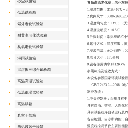
砂尘试验箱
青岛高温老化室，老化车
1.温度范围：常温+10℃
低温试验箱
2.房内尺寸：3600x2600x2
3.温度均匀度：±3℃；（
紫外老化试验箱
4.温度波动度：±0.5℃
耐黄变老化试验箱
5.升温时间：常温至85℃小
6.运行方式：温度可调，
臭氧老化试验箱
7.安装电源：AC~380V；50
8.噪音大小：≦75分贝
淋雨试验箱
9.设备使用功率:约12KVA
温湿振三综合试验箱
参照标准及验收方式：
本设备参照国家环境试验
高温高湿试验箱
1. GB/T 2423.2—2
测控系统：
低温低湿试验箱
1.中央控制器：采用具有
高温烘箱
具有自动、智能、人性化
具有试验程序自动运行及P
真空干燥箱
备自检测、自诊断功能，
温度程控调节仪主要性能
电热鼓风干燥箱