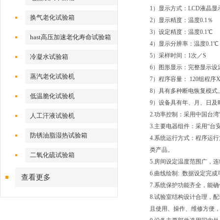
1）显示方式：LCD液晶
换气老化试验箱
2）显示精度：温度0.1％
3）设定精度：温度
hast高压加速老化寿命试验箱
4）显示分辨率：温
5）采样时间：1次／S
冷凝水试验箱
6）图形显示：完整显示设
蒸汽老化试验机
7）程序容量： 120组程序
8）具有多种断电恢复模式
低温脆化试验机
9）设备具有年、月、日及
2.功率控制：采用中国台湾
人工汗液试验机
3.主要电器组件：采用“台
防锈油脂湿热试验箱
4.系统运行方式：程序运
类产品。
二氧化硫试验箱
5.房间设定温度范围广，
6.曲线绘制: 数据设定
查看更多
7.系统保护功能齐全，能
8.试验室结构设计合理，
且使用、操作、维修方便