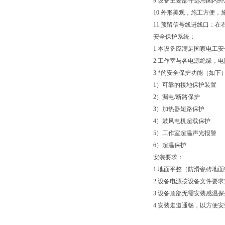
9.设备主要部件选用国内
10.外形美观，施工方便，
11.预留信号线进线口：在
安全保护系统：
1.本设备应满足国家电工
2.工作室与各电源绝缘，
3.*的安全保护功能（如
1）可靠的接地保护装置
2）漏电/断路保护
3）加热器短路保护
4）鼓风电机超载保护
5）工作室超温声光报警
6）超温保护
安装要求：
1.地面平整（防滑瓷砖地
2.设备电源按设备文件要
3.设备顶部无需安装感温
4.安装走道通畅，以方便