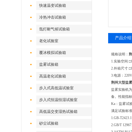
快速温变试验箱
冷热冲击试验箱
氙灯耐气候试验箱
产品介绍
老化试验室
覆冰模拟试验箱
规格说明：
1.实验空间 □
盐雾试验箱
2.外箱尺寸 □
3.电源：220
高温老化试验箱
荆州大型盐
步入式高低温试验室
盐雾实验机为
备。性能指标
步入式恒温恒湿试验室
Ka：盐雾试
满足试验标
高低温交变湿热试验箱
1.GB-T24
砂尘试验箱
2.GB/T 12