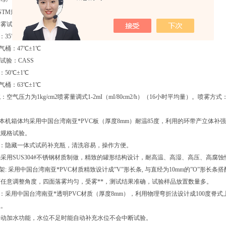
B117-97 盐雾试验
S.ASTM规格，可设定式恒温控制：
雾试验：NSS，ACSS
：35℃±1℃
空气桶：47℃±1℃
试验：CASS
：50℃±1℃
气桶：63℃±1℃
空气压力为1kg/cm2喷雾量调式1-2mI（mI/80cm2/h）（16小时平均量）。喷雾方
：本机箱体均采用中国台湾南亚*PVC板（厚度8mm）耐温85度，利用的环带产立体
试规格试验。
瓶：隐藏一体式试药补充瓶，清洗容易，操作方便。
气桶采用SUS304#不锈钢材质制做，精致的罐形结构设计，耐高温、高湿、高压、高腐蚀
架: 采用中国台湾南亚*PVC材质精致设计成”V”形长条, 与直经为10mm的”O”形长条搭
任意调整角度，四面落雾均匀，受雾**，测试结果准确，试验样品放置数量多。
盖：采用中国台湾南亚*透明PVC材质（厚度8mm），利用物理弯折法设计成100度脊
上。
/手动加水功能，水位不足时能自动补充水位不会中断试验。