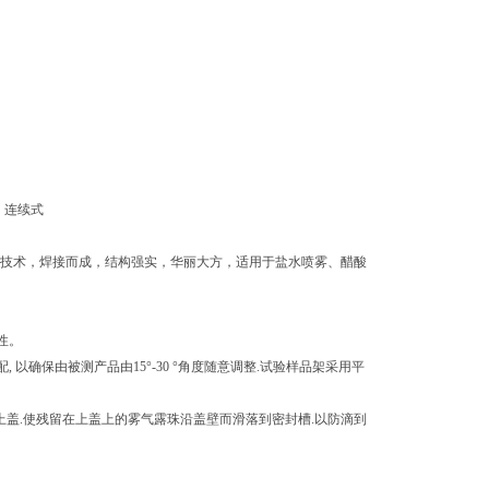
式：连续式
补强技术，焊接而成，结构强实，华丽大方，适用于盐水喷雾、醋酸
性。
配, 以确保由被测产品由15°-30 °角度随意调整.试验样品架采用平
式上盖.使残留在上盖上的雾气露珠沿盖壁而滑落到密封槽.以防滴到