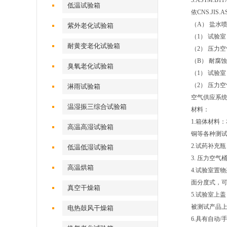
3.ASTM.
低温试验箱
依CNS.JI
（A） 盐水喷
紫外老化试验箱
（1） 试验室
耐黄变老化试验箱
（2） 压力
（B） 耐腐蚀
臭氧老化试验箱
（1） 试验室
（2） 压力空
淋雨试验箱
空气供应系统：
温湿振三综合试验箱
材料：
1.箱体材料
高温高湿试验箱
铜等各种测
2.试药补充
低温低湿试验箱
3. 压力空
高温烘箱
4.试验室置物
面分度式，可
真空干燥箱
5.试验室上
被测试产品
电热鼓风干燥箱
6.具有自动