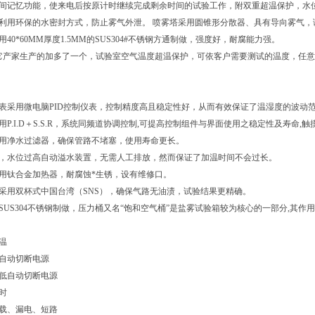
时间记忆功能，使来电后按原计时继续完成剩余时间的试验工作，附双重超温保护，水
槽利用环保的水密封方式，防止雾气外泄。 喷雾塔采用圆锥形分散器、具有导向雾气
用40*60MM厚度1.5MM的SUS304#不锈钢方通制做，强度好，耐腐能力强。
其它产家生产的加多了一个，试验室空气温度超温保护，可依客户需要测试的温度，任
：
仪表采用微电脑PID控制仪表，控制精度高且稳定性好，从而有效保证了温湿度的波动范
采用P.I.D＋S.S.R，系统同频道协调控制,可提高控制组件与界面使用之稳定性及寿命
采用净水过滤器，确保管路不堵塞，使用寿命更长。
有，水位过高自动溢水装置，无需人工排放，然而保证了加温时间不会过长。
选用钛合金加热器，耐腐蚀*生锈，设有维修口。
器采用双杯式中国台湾（SNS），确保气路无油渍，试验结果更精确。
用SUS304不锈钢制做，压力桶又名“饱和空气桶”是盐雾试验箱较为核心的一部分,其
：
温
低自动切断电源
位低自动切断电源
时
过载、漏电、短路