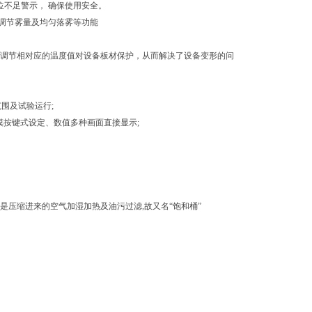
位不足警示， 确保使用安全。
，调节雾量及均匀落雾等功能
意调节相对应的温度值对设备板材保护，从而解决了设备变形的问
围及试验运行;
,触摸按键式设定、数值多种画面直接显示;
作用是压缩进来的空气加湿加热及油污过滤,故又名“饱和桶”