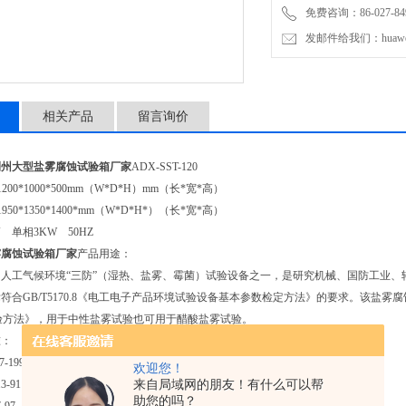
免费咨询：86-027-849
发邮件给我们：huawei0
相关产品
留言询价
荆州大型盐雾腐蚀试验箱厂家
ADX-SST-120
1200*1000*500mm（W*D*H）mm（长*宽*高）
1950*1350*1400*mm（W*D*H*）（长*宽*高）
V 单相3KW 50HZ
雾腐蚀试验箱厂家
产品用途：
人工气候环境“三防”（湿热、盐雾、霉菌）试验设备之一，是研究机械、国防工业
符合GB/T5170.8《电工电子产品环境试验设备基本参数检定方法》的要求。该盐雾腐蚀
验方法》，用于中性盐雾试验也可用于醋酸盐雾试验。
准：
23.17-1993 盐雾试验
欢迎您！
967.3-91 CASS加速醋酸盐雾试验
来自局域网的朋友！有什么可以帮
助您的吗？