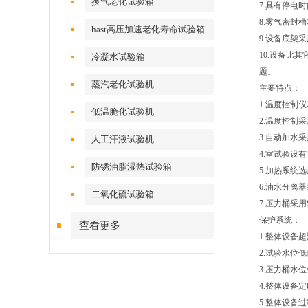
换气老化试验箱
7.具有停电
8.雾气密封
hast高压加速老化寿命试验箱
9.设备底架采
10.设备比
冷凝水试验箱
题。
蒸汽老化试验机
主要特点
1.温度控制
低温脆化试验机
2.温度控制
3.自动加水
人工汗液试验机
4.室试验设
防锈油脂湿热试验箱
5.加热系统
6.油水分离
二氧化硫试验箱
7.压力桶采
保护系统
查看更多
1.整体设备超
2.试验水位
3.压力桶水
4.整体设备定
5.整体设备