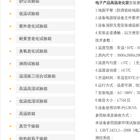
砂尘试验箱
电子产品高温老化室
安装
1.地面平整（防滑瓷砖地
低温试验箱
2.设备电源按设备文件要
3.设备顶部无需安装感温
紫外老化试验箱
4.安装走道通畅，以方便
耐黄变老化试验箱
技术参数：
1.温度范围：常温+10℃
臭氧老化试验箱
2.房内尺寸：3600x2600x2
3.温度均匀度：±3℃；（
淋雨试验箱
4.温度波动度：±0.5℃
温湿振三综合试验箱
5.升温时间：常温至85℃小
6.运行方式：温度可调，
高温高湿试验箱
7.安装电源：AC~380V；50
8.噪音大小：≦75分贝
低温低湿试验箱
9.设备使用功率:约12KVA
高温烘箱
参照标准及验收方式：
本设备参照国家环境试验
真空干燥箱
1. GB/T 2423.2—2
测控系统：
电热鼓风干燥箱