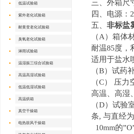
三、外箱尺寸
低温试验箱
四、电源：2
紫外老化试验箱
五、
非标盐
耐黄变老化试验箱
（A）箱体
臭氧老化试验箱
耐温85度
淋雨试验箱
适用于盐水
温湿振三综合试验箱
（B）试药
高温高湿试验箱
（C） 压力
低温低湿试验箱
高温、高湿
高温烘箱
（D）试验室
真空干燥箱
条, 与直经
电热鼓风干燥箱
10mm的”O