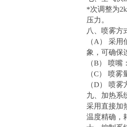
*次调整为2
压力。
八、
喷雾方
（A） 采
象，可确保
（B） 喷
（C） 喷雾量
（D） 喷
九、加热系
采用直接加
温度精确，