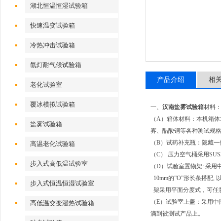
湖北恒温恒湿试验箱
快速温变试验箱
冷热冲击试验箱
氙灯耐气候试验箱
产品介绍
相
老化试验室
覆冰模拟试验箱
一、
汉南盐雾试验箱
材料
（A）箱体材料：本机箱体
盐雾试验箱
雾、醋酸铜等各种测试规
（B）试药补充瓶：隐藏一
高温老化试验箱
（C） 压力空气桶采用S
步入式高低温试验室
（D）试验室置物架: 采用
10mm的”O”形长条搭配, 
步入式恒温恒湿试验室
架采用平面分度式，可任意
（E）试验室上盖：采用中
高低温交变湿热试验箱
滴到被测试产品上。