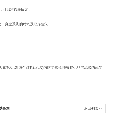
置，可以将仪器固定。
动、真空系统的时间及顺序控制。
满足GB7000.1对防尘灯具(IP5X)的防尘试验,能够提供非层流状的载尘
雨试验箱
返回列表>>