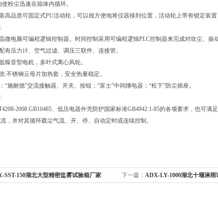
结构使粉尘迅速在箱体内循环。
安装高品质可固定式PU活动轮，可以很方便地将仪器移到位置，活动轮上带有锁定装
:
液晶微电脑可编程逻辑控制器。时间控制采用可编程逻辑PLC控制器来完成对吹尘、振
：配有压力计、空气过滤、调压三联件、连接管。
：低噪音型电机，多叶式离心风轮。
系统:不锈钢云母片加热套，安全热量稳定。
件：“施耐德”交流接触器、开关、按钮；“富士”中间继电器；“松下”防尘插座。
:
T4208-2008.GB10485、低压电器外壳防护国家标准GB4942.1-85的各项要求，也可
气流，并对其循环载尘气流、开、停、自动定时或连续控制。
X-SST-150湖北大型精密盐雾试验箱厂家
下一篇：
ADX-LY-1000湖北十堰淋