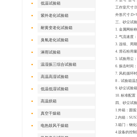
3. 型号: 型号:
低温试验箱
工作室尺寸:D×W
外形尺寸:D×W×
紫外老化试验箱
三、砂尘试验
耐黄变老化试验箱
1. 金属网标
2. 气流速度：
臭氧老化试验箱
3. 连续、
4. 滑石粉用量
淋雨试验箱
5. 试验用
温湿振三综合试验箱
6. 振击时间：
7. 风机循环时
高温高湿试验箱
8．试验箱温度
9. 砂尘试验箱
低温低湿试验箱
10. 标准配
高温烘箱
四、砂尘试
1.外箱：圆
真空干燥箱
2.内箱：SU
3.箱门：钢
电热鼓风干燥箱
4.设备的控