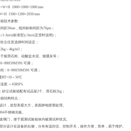
 ADX-SC-010
×H 1000×1000×1000:mm
H 1500×1200×2050:mm
箱技术参数:
称间距50um，线间标称间距为70μm；
≤1-3m/s(标准型)≥3m/s(定货时说明)；
周期吹尘任意选择时间设定；
2kg～4kg/m3；
尘：干燥滑石粉、硅酸盐水泥、烟通灰等；
0~99H59M59S 可调；
间：0~99H59M59S 可调；
RT+10～50℃
湿度:＜45RH%
置：砂尘试验箱配有试品架2个、滑石粉2kg；
验箱结构特点：
弧设计，造型美观大方，表面静电喷塑处理。
S304不锈钢光板。
化玻璃门，便于观测试验箱体内被测试样状况。
制部分设计在设备的右侧，分布有温控仪、控制开关，操作方便，简单，易于维护。