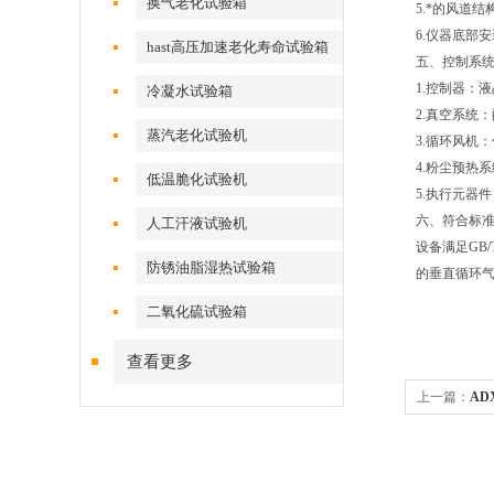
换气老化试验箱
5.*的风道
6.仪器底部
hast高压加速老化寿命试验箱
五、控制系统
1.控制器：
冷凝水试验箱
2.真空系统
蒸汽老化试验机
3.循环风机
4.粉尘预热
低温脆化试验机
5.执行元器
六、符合标准
人工汗液试验机
设备满足GB/
防锈油脂湿热试验箱
的垂直循环
二氧化硫试验箱
查看更多
上一篇：
AD