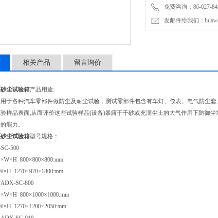
免费咨询：86-027-849
发邮件给我们：huawei0
相关产品
留言询价
堰砂尘试验箱
产品用途:
适用于各种汽车零部件做防尘及耐尘试验，测试零部件包含有车灯、仪表、电气防尘套
验样品表面,从而评价这些试验样品(设备)暴露于干砂或充满尘土的大气作用下防御
行的能力。
堰砂尘试验箱
型号规格：
-SC-500
×H 800×800×800:mm
H 1270×970×1800:mm
 ADX-SC-800
×H 800×1000×1000:mm
H 1270×1200×2050:mm