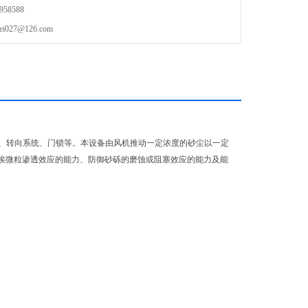
58588
27@126.com
、转向系统、门锁等。本设备由风机推动一定浓度的砂尘以一定
尘埃微粒渗透效应的能力、防御砂砾的磨蚀或阻塞效应的能力及能