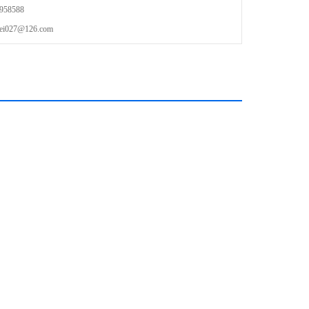
58588
27@126.com