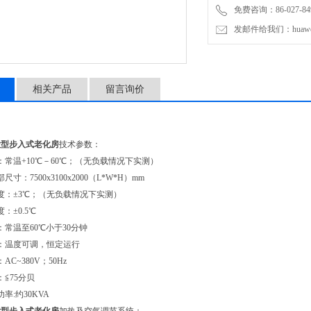
免费咨询：86-027-849
发邮件给我们：huawei0
相关产品
留言询价
大型步入式老化房
技术参数：
：常温+10℃－60℃；（无负载情况下实测）
寸：7500x3100x2000（L*W*H）mm
度：±3℃；（无负载情况下实测）
：±0.5℃
：常温至60℃小于30分钟
：温度可调，恒定运行
C~380V；50Hz
≦75分贝
率:约30KVA