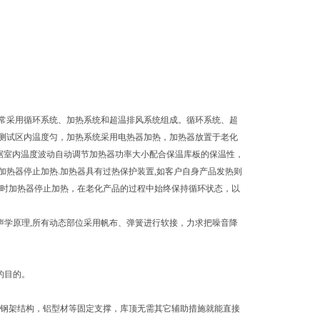
准，通常采用循环系统、加热系统和超温排风系统组成。循环系统、超
测试区内温度匀，加热系统采用电热器加热，加热器放置于老化
据室内温度波动自动调节加热器功率大小配合保温库板的保温性，
热器停止加热.加热器具有过热保护装置,如客户自身产品发热则
值时加热器停止加热，在老化产品的过程中始终保持循环状态，以
声学原理,所有动态部位采用帆布、弹簧进行软接，力求把噪音降
的目的。
采用钢架结构，铝型材等固定支撑，库顶无需其它辅助措施就能直接