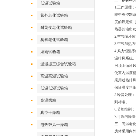
二、
原材料
低温试验箱
1.工作原理
即中央控制
紫外老化试验箱
度的设定值（
耐黄变老化试验箱
热器的输出
2.空气循环
臭氧老化试验箱
3.空气加热
4.风力恒温
淋雨试验箱
温排风系统
温湿振三综合试验箱
房顶上循环风
使室内温度精
高温高湿试验箱
采用过热排
保证温度均
低温低湿试验箱
5.噪音处理
高温烘箱
到标准。
6.节能控制
真空干燥箱
7.可靠的降
三、高温老
电热鼓风干燥箱
房体采用内外