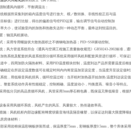
大型步入式老化房
加热及空气调节系统：
：强制通风内循环，平衡调温法：
系统根据所采集到的箱内温度信号进行放大、模／数转换、非线性校正后与温
目标值）进行比较，得出的偏差信号经PID运算，输出调节信号自动控制加
功率大小，使试验室内的加热和热散失达到一种动态平衡，最终达到恒温目的。
装置：轴流风机驱动。
方式：采用专用螺旋状大散热面积之不锈钢电加热器；PID+SSR驱动控制。
系统；风力管道系统符合《通风与空调工程施工质量验收规范》GB50243-2002标
、加热系统及配套的风道系统部分循环系统采用循环风机和配套风管进行循环，可保证
道中，四周加防火隔热材料。采用PID温度模块控制，温度到达产品所需要温度后根
确稳定在所设定温度数值可在规定时间内内将室温加至设定度，当温度升至设定值时加
风系统，用低噪音风机排风，循环控温过程：当开机时加热器开始加热 温度到达设定
衡。整套系统动作具有性能稳定，控制精确、温度波动小，均衡度高、噪音小等特点。
：采用低分贝的高品质循环风机，风管采用3mm厚石棉包裹，既保温又降低噪音，根据
：设备采用风循环系统，风机产生的风压、风量较大，热传递效率高。
噪措施：风机机柜内部边缘配有蜂窝状吸音海绵及隔音橡塑，以保证达到最大限度降噪
化房房体材料：
部采用岩棉保温彩钢板拼装而成，保温厚度75mm，彩钢板厚度0.5mm，整个库体