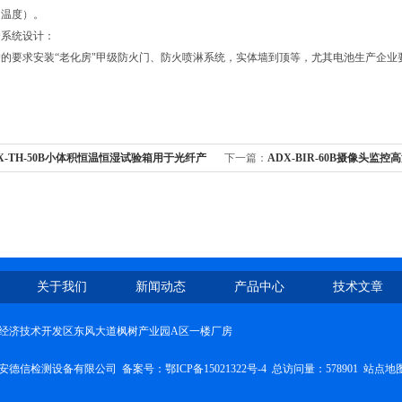
的温度）。
全系统设计：
的要求安装“老化房"甲级防火门、防火喷淋系统，实体墙到顶等，尤其电池生产企业
X-TH-50B小体积恒温恒湿试验箱用于光纤产
下一篇：
ADX-BIR-60B摄像头监
关于我们
新闻动态
产品中心
技术文章
经济技术开发区东风大道枫树产业园A区一楼厂房
安德信检测设备有限公司 备案号：
鄂ICP备15021322号-4
总访问量：578901
站点地