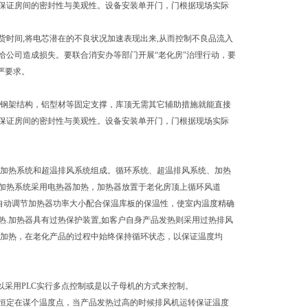
保证房间的密封性与美观性。设备安装单开门，门根据现场实际
时间,将电芯潜在的不良状况加速表现出来,从而控制不良品流入
给公司造成损失。要联合消安办等部门开展“老化房"治理行动，要
严要求。
采用钢架结构，铝型材等固定支撑，库顶无需其它辅助措施就能直接
保证房间的密封性与美观性。设备安装单开门，门根据现场实际
系统、加热系统和超温排风系统组成。循环系统、超温排风系统、加热
加热系统采用电热器加热，加热器放置于老化房顶上循环风道
自动调节加热器功率大小配合保温库板的保温性，使室内温度精确
.加热器具有过热保护装置,如客户自身产品发热则采用过热排风
止加热，在老化产品的过程中始终保持循环状态，以保证温度均
话可以采用PLC实行多点控制或是以子母机的方式来控制。
恒定在谋个温度点，当产品发热过高的时候排风机运转保证温度