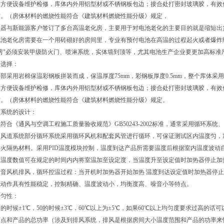
，方便设备维护检修，库体内外用铝型材或不锈钢板包边；接合处打密封玻璃胶，有效
作。（房体材料的燃烧性能符合《建筑材料燃烧性能分级》规定，
器与新能源客户签订了多台高温老化房，主要用于对电池老化的主要目的就是缩短出货
池老化房需要在一个用砖砌好的房间里，专业有预付电池在高温的过程起火或者爆炸
房"必须安装甲级防火门、喷淋系统，实体墙到顶等，尤其电池生产企业要更加高标准
料选择：
部采用岩棉保温彩钢板拼装而成，保温厚度75mm，彩钢板厚度0.5mm，整个库体
，方便设备维护检修，库体内外用铝型材或不锈钢板包边；接合处打密封玻璃胶，有效
作。（房体材料的燃烧性能符合《建筑材料燃烧性能分级》规定。
环系统的设计：
符合《通风与空调工程施工质量验收规范》GB50243-2002标准，通常采用循环
的风道系统部分循环系统采用循环风机和配套风管进行循环，可保证测试区内温度匀，
火隔热材料。采用PID温度模块控制，温度到达产品所需要温度后根据室内温度波动
温度数值可在规定的时间内内将室温加至设定度，当温度升至设定值时加热器停止加热
噪音风机排风，循环控温过程：当开机时加热器开始加热 温度到达设定值时加热器停
统动作具有性能稳定，控制精确、温度波动小，均衡度高、噪音小等特点。
均匀性：
度的时候±1℃，50的时候±3℃，60℃以上为±5℃，如果60℃以上均匀度要求过高的
度点和产品的总功率（涉及到排风系统，排风是根据房间大小温度范围和产品的功率来