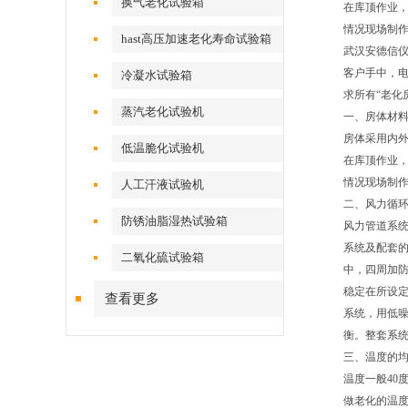
换气老化试验箱
在库顶作业
情况现场制
hast高压加速老化寿命试验箱
武汉安德信仪
客户手中，电
冷凝水试验箱
求所有“老化
蒸汽老化试验机
一、房体材
房体采用内外
低温脆化试验机
在库顶作业
情况现场制
人工汗液试验机
二、风力循
防锈油脂湿热试验箱
风力管道系统
系统及配套
二氧化硫试验箱
中，四周加防
稳定在所设定
查看更多
系统，用低
衡。整套系
三、温度的
温度一般40
做老化的温