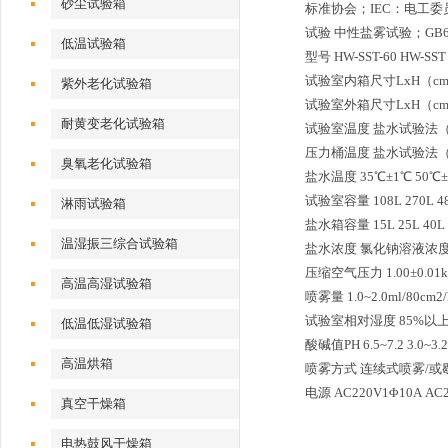
砂尘试验箱
标准协会；IEC：电工委员会
试验 中性盐雾试验；GB645
低温试验箱
型号 HW-SST-60 HW-SST -
试验室内箱尺寸LxH（cm） 60x
紫外老化试验箱
试验室外箱尺寸LxH（cm） 107
耐黄变老化试验箱
试验室温度 盐水试验法（NS
压力桶温度 盐水试验法（NS
臭氧老化试验箱
盐水温度 35℃±1℃ 50℃
试验室容量 108L 270L 480
淋雨试验箱
盐水箱容量 15L 25L 40L 
温湿振三综合试验箱
盐水浓度 氯化钠溶液浓度5
压缩空气压力 1.00±0.01kg
高温高湿试验箱
喷雾量 1.0~2.0ml/8
试验室相对湿度 85%以
低温低湿试验箱
酸碱值PH 6.5~7.2 3.0~3.2
高温烘箱
喷雾方式 连续式喷雾/或
电源 AC220V1Φ10A AC2
真空干燥箱
电热鼓风干燥箱