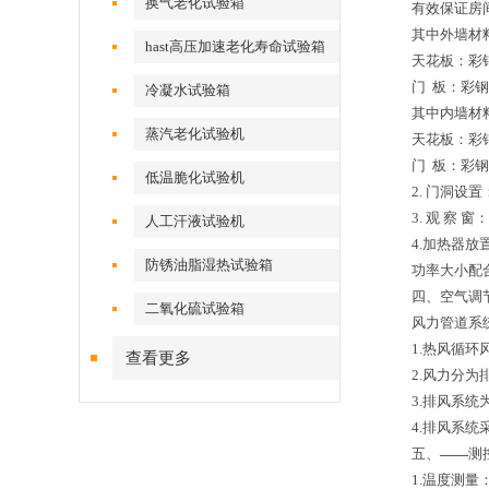
换气老化试验箱
有效保证房
其中外墙材料
hast高压加速老化寿命试验箱
天花板：彩钢
门 板：彩钢
冷凝水试验箱
其中内墙材料
蒸汽老化试验机
天花板：彩钢
门 板：彩钢
低温脆化试验机
2. 门洞设置
3. 观 察
人工汗液试验机
4.加热器
防锈油脂湿热试验箱
功率大小配
四、空气调
二氧化硫试验箱
风力管道系统
1.热风循
查看更多
2.风力分
3.排风系
4.排风系
五、
——
测
1.温度测量：