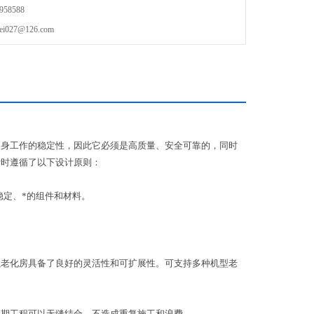
58588
27@126.com
自身工作的稳定性，因此它必须是高质量、安全可靠的，同时
计时遵循了以下设计原则：
稳定、*的组件和材料。
以老化房具备了良好的灵活性和可扩展性。可支持多种机型老
各期工程可以无缝结合、不造成重复施工和浪费。