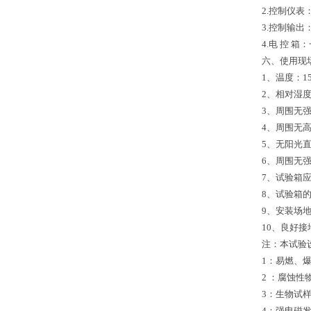
2.控制仪表
3.控制输出
4.电 控
六、使用现
1、温度：15
2、相对湿度
3、周围无
4、周围无
5、无阳光
6、周围无
7、试验箱
8、试验箱
9、安装场
10、良好接
注：本试验
1：易燃、
2 ：腐蚀
3：生物试
4：强电磁