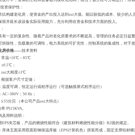
和投资保护性：
价比构建老化房，使资金的产出投入达到zui大值。能以较低的成本、较少的
保留并延长该设备实际应用能力，充分利用在资金和技术方面的投入。
性：
具有一定的复杂性、随着产品对老化房要求的不断提高，管理的任务必定日益
可拆除性，负载量的可调性，电力系统的可扩充性，控制系统的集成性，对于老化
化房价格——
技术资料
：常温+10℃－85℃
±0.5℃；
zui大精度±3℃
寸：根据客户尺寸定做；
方式：温度可调，恒定运行或程序运行（可选触摸屏式程序运行）
AC~380V；50 Hz；
：≦55分贝 （本公司产品zui大特点）
率:约15KVA。
构及用料说明：
用EPS夹芯板，产品的燃烧性能符合《建筑材料燃烧性能分级》B2级的规定。
材料：库体五面采用双面彩钢保温库板（EPS计算机色）拼装而成，固定支撑铝