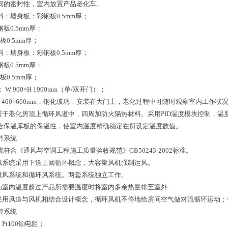
间的密封性，室内放置产品老化车。
：墙身板：彩钢板0.5mm厚；
板0.5mm厚；
板0.5mm厚；
：墙身板：彩钢板0.5mm厚；
板0.5mm厚；
板0.5mm厚；
： W 900×H 1900mm（单/双开门）；
 窗： 400×600mm，钢化玻璃，安装在大门上，老化过程中可随时观察室内工作状
放置于老化房顶上循环风道中，四周加防火隔热材料。采用PID温度模块控制，
合保温库板的保温性，使室内温度精确稳定在所设定温度数值。
节系统
符合《通风与空调工程施工质量验收规范》GB50243-2002标准。
环风系统采用下送上回循环概念，大容量风机强制运风。
为排风系统和循环风系统。两套系统独立工作。
统为室内温度超过产品所需要温度时将室内多余热量排至室外
统采用风道与风机相结合设计概念，循环风机不停地给房间空气做对流循环运动
控系统
Pt100铂电阻；