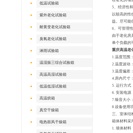
低温试验箱
5、经济性
以较高的性
紫外老化试验箱
益。尽可能
耐黄变老化试验箱
6、可管理
由于老化房
臭氧老化试验箱
单个负载的
重庆高温老
淋雨试验箱
1.温度范围
温湿振三综合试验箱
2.温度波动：
3.温度偏差：
高温高湿试验箱
4.房内尺
5. 运行
低温低湿试验箱
6. 安装电源：
高温烘箱
7.噪音大小
8.设备使用功
真空干燥箱
三、室体结
箱体材料采
电热鼓风干燥箱
1. 墙体