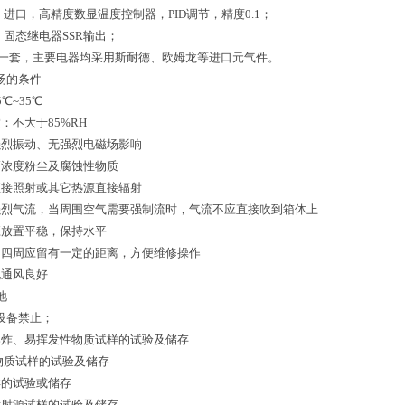
：进口，高精度数显温度控制器，PID调节，精度0.1；
：固态继电器SSR输出；
 箱：一套，主要电器均采用斯耐德、欧姆龙等进口元气件。
场的条件
℃~35℃
：不大于85%RH
强烈振动、无强烈电磁场影响
高浓度粉尘及腐蚀性物质
直接照射或其它热源直接辐射
强烈气流，当周围空气需要强制流时，气流不应直接吹到箱体上
应放置平稳，保持水平
的四周应留有一定的距离，方便维修操作
地通风良好
地
设备禁止；
爆炸、易挥发性物质试样的试验及储存
性物质试样的试验及储存
样的试验或储存
发射源试样的试验及储存