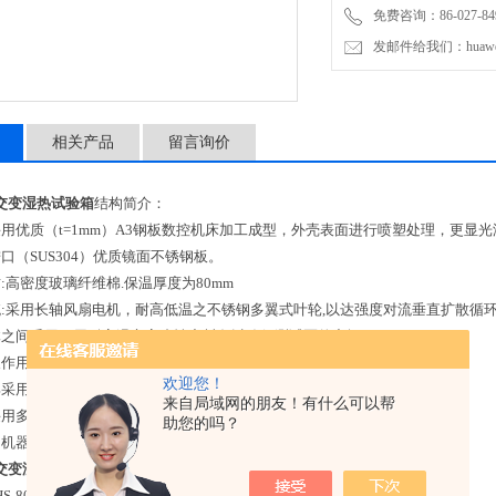
免费咨询：86-027-849
发邮件给我们：huawei0
相关产品
留言询价
交变湿热试验箱
结构简介：
采用优质（t=1mm）A3钢板数控机床加工成型，外壳表面进行喷塑处理，更显光
口（SUS304）优质镜面不锈钢板。
:高密度玻璃纤维棉.保温厚度为80mm
统:采用长轴风扇电机，耐高低温之不锈钢多翼式叶轮,以达强度对流垂直扩散循环
体之间采用双层耐高温之高张性密封条以确保测试区的密闭
反作用门把手，操作更容易
欢迎您！
采用高品质可固定式PU活动轮.
来自局域网的朋友！有什么可以帮
采用多层中空钢化玻璃,内侧胶合片式导电膜（可清楚观察试验过程）
助您的吗？
（机器左侧）可外接测试电源线或信号线使用（孔径或孔数须增加需指示）
交变湿热试验箱
技术参数
S-800