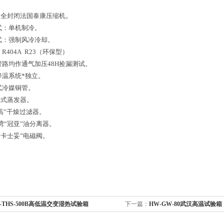
：全封闭法国泰康压缩机。
式：单机制冷。
方式：强制风冷冷却。
R404A R23（环保型）
管路均作通气加压48H捡漏测试。
降温系统*独立。
式冷媒铜管。
率式蒸发器。
高”干燥过滤器。
湾“冠亚”油分离器。
“卡士妥”电磁阀。
-THS-500B高低温交变湿热试验箱
下一篇：
HW-GW-80武汉高温试验箱