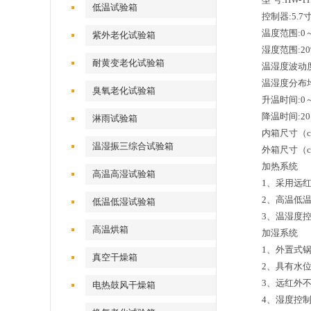
低温试验箱
控制器:5.
温度范围:0～1
紫外老化试验箱
湿度范围:20
耐黄变老化试验箱
温湿度波动度:±
温湿度分布均度
臭氧老化试验箱
升温时间:0～
降温时间:20
淋雨试验箱
内箱尺寸（cm）
温湿振三综合试验箱
外箱尺寸（cm
加热系统
高温高湿试验箱
1、采用远
2、高温低
低温低湿试验箱
3、温湿度
高温烘箱
加湿系统
1、外置式
真空干燥箱
2、具有水
3、远红外
电热鼓风干燥箱
4、湿度控制均采