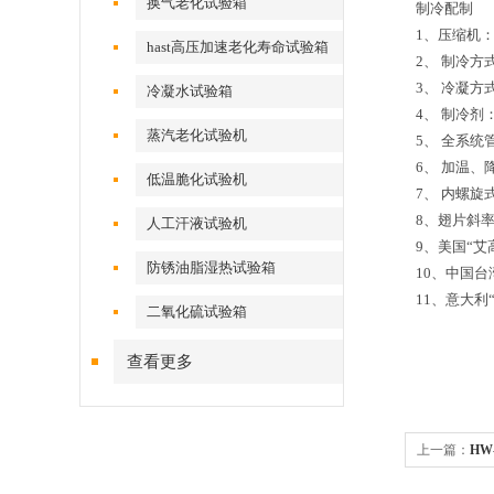
换气老化试验箱
制冷配制
1、压缩机
hast高压加速老化寿命试验箱
2、 制冷方
3、 冷凝
冷凝水试验箱
4、 制冷剂：
蒸汽老化试验机
5、 全系统
6、 加温、
低温脆化试验机
7、 内螺旋
8、翅片斜
人工汗液试验机
9、美国“艾
防锈油脂湿热试验箱
10、中国台
11、意大利
二氧化硫试验箱
查看更多
上一篇：
HW