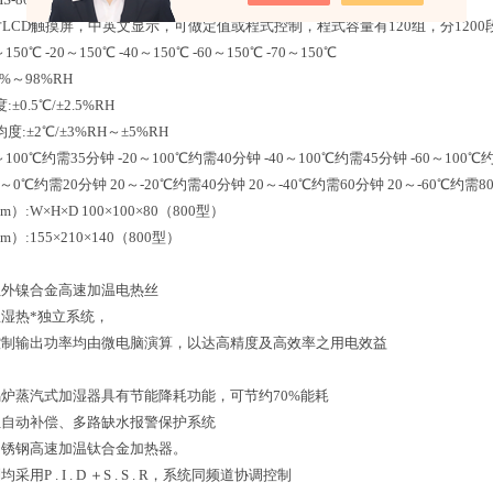
7寸LCD触摸屏，中英文显示，可做定值或程式控制，程式容量有120组，分1200
50℃ -20～150℃ -40～150℃ -60～150℃ -70～150℃
%～98%RH
0.5℃/±2.5%RH
:±2℃/±3%RH～±5%RH
100℃约需35分钟 -20～100℃约需40分钟 -40～100℃约需45分钟 -60～100℃
～0℃约需20分钟 20～-20℃约需40分钟 20～-40℃约需60分钟 20～-60℃约需8
:W×H×D 100×100×80（800型）
）:155×210×140（800型）
红外镍合金高速加温电热丝
温湿热*独立系统，
控制输出功率均由微电脑演算，以达高精度及高效率之用电效益
锅炉蒸汽式加湿器具有节能降耗功能，可节约70%能耗
位自动补偿、多路缺水报警保护系统
不锈钢高速加温钛合金加热器。
用P . I . D ＋S . S . R，系统同频道协调控制