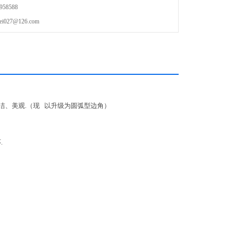
58588
27@126.com
洁、美观.（现 以升级为圆弧型边角）
.