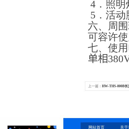
4．照明
5．活动
六、周围
可容许使
七、使用
单相
380
上一篇：
HW-THS-80
网站首页
关于