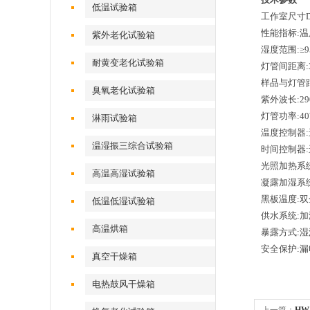
低温试验箱
工作室尺寸D×
性能指标:温
紫外老化试验箱
湿度范围:≥9
耐黄变老化试验箱
灯管间距离:
样品与灯管距
臭氧老化试验箱
紫外波长:29
灯管功率:4
淋雨试验箱
温度控制器:
温湿振三综合试验箱
时间控制器
光照加热系
高温高湿试验箱
凝露加湿系
黑板温度:
低温低湿试验箱
供水系统:
高温烘箱
暴露方式:
安全保护:
真空干燥箱
电热鼓风干燥箱