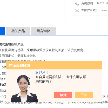
免费咨询：86-027-849
发邮件给我们：huawei0
相关产品
留言询价
候试验箱
控制系统
板联接温度传感器，采用黑板温度仪表控制加热，温度更稳定。
采用固定式，无须每次装卸。
高精度显示和测量的紫外线辐照计。
0W/ m2。
欢迎您！
可独立控制可以交替循环控制。
来自局域网的朋友！有什么可以帮
的独立控制时间和交替循环控制的时间可在一千小时内任意设置。
助您的吗？
候试验箱
灯管的选择：
测试条件，有几种不同的紫外灯管可供选择。
340灯管. UVA-340 灯管可*地模拟太阳光中的短波紫外光，即从365 纳米到太阳光截
紫外光比通常照射在地球表面的太阳紫外线强烈，从而可以zui大程度的加速材