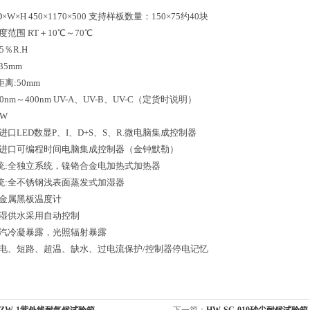
W×H 450×1170×500 支持样板数量：150×75约40块
度范围 RT＋10℃～70℃
5％R.H
35mm
离:50mm
0nm～400nm UV-A、UV-B、UV-C（定货时说明）
0W
进口LED数显P、I、D+S、S、R.微电脑集成控制器
:进口可编程时间电脑集成控制器（金钟默勒）
统:全独立系统，镍铬合金电加热式加热器
统:全不锈钢浅表面蒸发式加湿器
双金属黑板温度计
加湿供水采用自动控制
湿汽冷凝暴露，光照辐射暴露
漏电、短路、超温、缺水、过电流保护/控制器停电记忆