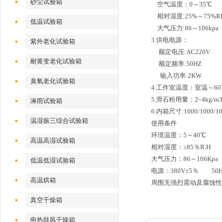
砂尘试验箱
空气温度：0～35℃
相对湿度:25%～75%R
低温试验箱
大气压力:86～106kpa
3.供电电源：
紫外老化试验箱
额定电压:AC220V
耐黄变老化试验箱
额定频率:50HZ
输入功率:2KW
臭氧老化试验箱
4.工作室温度：室温～6
5.滑石粉用量：2~4kg/m
淋雨试验箱
6.内箱尺寸:1000/1000/
温湿振三综合试验箱
使用条件
环境温度：5～40℃
高温高湿试验箱
相对湿度：≤85％R.H
大气压力：86～106Kpa
低温低湿试验箱
电源：380V±5％ 50Hz
高温烘箱
周围无强烈震动及腐蚀性
真空干燥箱
电热鼓风干燥箱