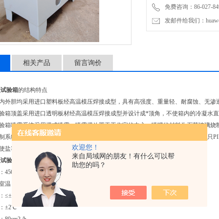
免费咨询：86-027-849
发邮件给我们：huawei0
相关产品
留言询价
蚀试验箱
的结构特点
箱内外胆均采用进口塑料板经高温模压焊接成型，具有高强度、重量轻、耐腐蚀、无渗
试验箱顶盖采用进口透明板材经高温模压焊接成型并设计成*顶角，不使箱内的冷凝水
试验箱喷雾系统采用塔式喷雾，喷雾塔放置于工作室的中心。喷嘴的材料为石英玻璃烧
控制系统放置在箱体右侧，用户操作方便，面板上设置有总电源开关、喷雾开关、2只P
欢迎您！
式使盐雾不至外溢，底部水槽蒸汽加热，使工作室升温快，温度分布均匀。
来自局域网的朋友！有什么可以帮
蚀试验箱
的技术参数
助您的吗？
450×600×400mm
室温～55℃
≤±0.5℃
：±2℃