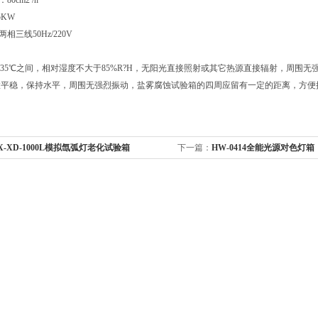
0cm2 /h
5KW
相三线50Hz/220V
到35℃之间，相对湿度不大于85%R?H，无阳光直接照射或其它热源直接辐射，周
置平稳，保持水平，周围无强烈振动，盐雾腐蚀试验箱的四周应留有一定的距离，方便
X-XD-1000L模拟氙弧灯老化试验箱
下一篇：
HW-0414全能光源对色灯箱