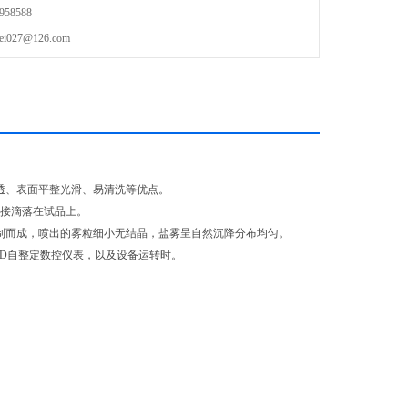
58588
27@126.com
透、表面平整光滑、易清洗等优点。
直接滴落在试品上。
制而成，喷出的雾粒细小无结晶，盐雾呈自然沉降分布均匀。
ID自整定数控仪表，以及设备运转时。