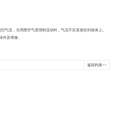
围无强烈气流，当周围空气需强制流动时，气流不应直接吹到箱体上。
操作及维修。
返回列表>>