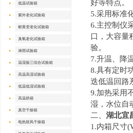
好等特点。
低温试验箱
5.采用标
紫外老化试验箱
6.主控制
耐黄变老化试验箱
口，大容量
臭氧老化试验箱
验。
淋雨试验箱
7.升温、降
温湿振三综合试验箱
8.具有定
高温高湿试验箱
迭低温回路
低温低湿试验箱
9.加热采
高温烘箱
湿，水位自
真空干燥箱
二、
湖北宜
电热鼓风干燥箱
1.内箱尺寸(W*