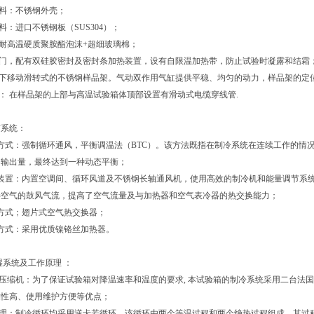
材料：不锈钢外壳；
料：进口不锈钢板（SUS304）；
：耐高温硬质聚胺酯泡沫+超细玻璃棉；
开门，配有双硅胶密封及密封条加热装置，设有自限温加热带，防止试验时凝露和结霜
上下移动滑转式的不锈钢样品架。气动双作用气缸提供平稳、均匀的动力，样品架的定
孔： 在样品架的上部与高温试验箱体顶部设置有滑动式电缆穿线管.
节系统：
方式：强制循环通风，平衡调温法（BTC）。该方法既指在制冷系统在连续工作的情况
的输出量，最终达到一种动态平衡；
环装置：内置空调间、循环风道及不锈钢长轴通风机，使用高效的制冷机和能量调节系
善空气的鼓风气流，提高了空气流量及与加热器和空气表冷器的热交换能力；
方式；翅片式空气热交换器；
方式：采用优质镍铬丝加热器。
湿系统及工作原理 ：
及压缩机：为了保证试验箱对降温速率和温度的要求, 本试验箱的制冷系统采用二台
靠性高、使用维护方便等优点；
原理：制冷循环均采用逆卡若循环，该循环由两个等温过程和两个绝热过程组成，其过