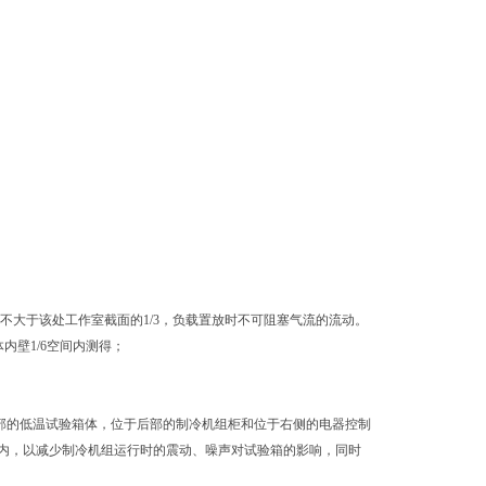
不大于该处工作室截面的1/3，负载置放时不可阻塞气流的流动。
内壁1/6空间内测得；
部的低温试验箱体，位于后部的制冷机组柜和位于右侧的电器控制
内，以减少制冷机组运行时的震动、噪声对试验箱的影响，同时