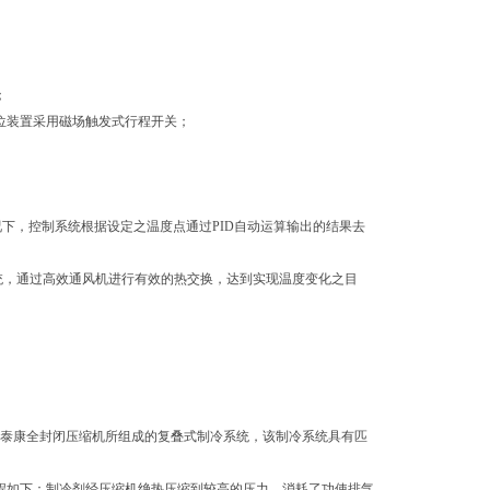
；
位装置采用磁场触发式行程开关；
下，控制系统根据设定之温度点通过PID自动运算输出的结果去
统，通过高效通风机进行有效的热交换，达到实现温度变化之目
法国泰康全封闭压缩机所组成的复叠式制冷系统，该制冷系统具有匹
程如下：制冷剂经压缩机绝热压缩到较高的压力，消耗了功使排气