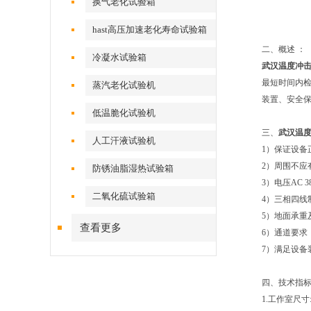
换气老化试验箱
hast高压加速老化寿命试验箱
二、概述
冷凝水试验箱
武汉温度冲
最短时间内
蒸汽老化试验机
装置、安全保护
低温脆化试验机
三、
武汉温
人工汗液试验机
1）保证设备
2）周围不应
防锈油脂湿热试验箱
3）电压AC 3
二氧化硫试验箱
4）三相四线
5）地面承重
查看更多
6）通道要求
7）满足设备
四、技术指
1.工作室尺寸:5