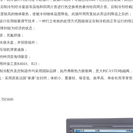
之后制冷剂经冷凝器等温地和四周介质进行热交换将热量传给四周介质。后制冷剂经截
温度较高的物体吸热，使被冷却物体温度降低。此循环周而复始从而达到降温之目的；
的设计应用能量调节技术，一种行之有效的处理方式既能保证在制冷机组正常运行的情
下降到较为经济的状态；
铜管，充氮焊接；
结水接水盘，并排除箱外；
用压缩机弹簧减振；
用特种消音海绵吸音；
用环保工质R404A、R23；
：制冷配件及控制器件均采用国际品牌
，如丹弗斯热力膨胀阀，意大利CASTEI电磁
缩机：采用原装法国“泰康"全封闭；体积小、重量轻、噪音低、效率高、寿命长而享誉
H5600: