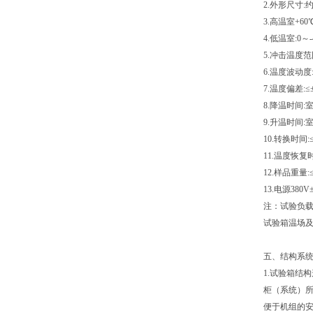
2.外形尺寸:约1
3.高温室+60
4.低温室:0～
5.冲击温度范围
6.温度波动度:
7.温度偏差:≤
8.降温时间:室
9.升温时间:室
10.转换时间:≤
11.温度恢复
12.样品重量:≤2
13.电源
380
注：试验负载
试验箱温场及
五、结构系统
1.试验箱结
柜（系统）
便于机组的