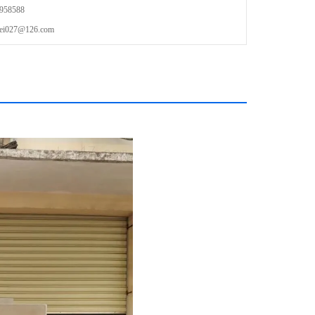
58588
27@126.com