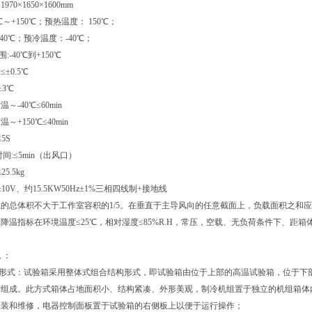
970×1650×1600mm
℃～+150℃；预热温度： 150℃；
-40℃；预冷温度：-40℃；
:-40℃到+150℃
≤±0.5℃
±3℃
温～-40℃≤60min
温～+150℃≤40min
5S
时间
:≤5min（出风口）
5.5kg
V±10V、约15.5KW50Hz±1%三相四线制+接地线
的总体积不大于工作室容积的1/5。在垂直于主导风向的任意截面上，负载面积之和应
降温指标在环境温度≤25℃，相对湿度≤85%R.H，常压，空载、无负荷条件下、距箱体
 ：
构形式：试验箱采用整体式组合结构形式，即试验箱由位于上部的高温试验箱，位于下
所组成。此方式箱体占地面积小、结构紧凑、外形美观，制冷机组置于独立的机组箱体
安装和维修，电器控制面板置于试验箱的右侧板上以便于运行操作；