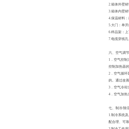
2.箱体外壁
3.箱体内壁材
4.保温材料
5.大门：单
6.样品架：
7.电缆穿线
六、空气调
1．空气控制
控制加热器
2．空气循
的。通过改
3．空气冷却
4．空气加热
七、制冷/除
1.制冷系统
配合理、可
2.制冷工作