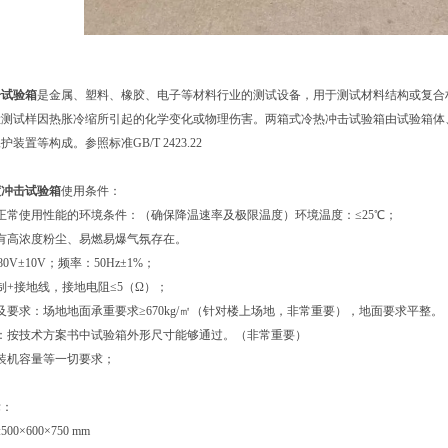
 ：
击试验箱
是金属、塑料、橡胶、电子等材料行业的测试设备，用于测试材料结构或复合
检测试样因热胀冷缩所引起的化学变化或物理伤害。两箱式冷热冲击试验箱由试验箱体
装置等构成。参照标准GB/T 2423.22
度冲击试验箱
使用条件：
正常使用性能的环境条件：（确保降温速率及极限温度）环境温度：≤25℃；
有高浓度粉尘、易燃易爆气氛存在。
80V±10V；频率：50Hz±1%；
制+接地线，接地电阻≤5（Ω）；
及要求：场地地面承重要求≥670kg/㎡（针对楼上场地，非常重要），地面要求平整。
：按技术方案书中试验箱外形尺寸能够通过。（非常重要）
装机容量等一切要求；
标：
00×600×750 mm