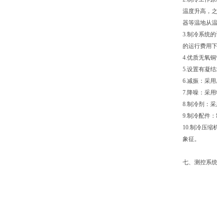
温度升高，
器等温地从
3.制冷系统
的运行费用
4.优质无氧
5.设置有凝
6.减振：采
7.降噪：采
8.制冷剂：采
9.制冷配件
10.制冷压
象征。
七、测控系统 T