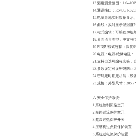
13.湿度测量范围：1.0--10
14.通讯接口：RS485/ R
15.电脑异地实时数据显示
16.曲线：实时显示温湿度P
17.程式编辑：可编程20组
18.界面语言类型：中文/
19.PID数/程式连接：温
20.电源：电源/绝缘电阻： AC 
21.支持自选
23.参数设定可设密
24.密码定时锁定功能（
25.规格：外型尺寸：205.7*1
六.安全保护系统:
1.系统控制回路空开
2.短路过流保护空开.
3.超温过热保护开关
4.压缩机过负载保护装置.
5.系统过电流保护装置