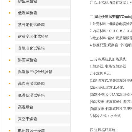
砂尘试验箱
注:以上指标均是在室温为+
低温试验箱
二.
湖北快速温变箱5℃/min
1.外壳材料: 钢板静电喷
紫外老化试验箱
2.内箱材料: ＳＵＳ＃３
耐黄变老化试验箱
3.绝热材料:箱体:硬质聚胺
4.标准配置;观察窗1个(透
臭氧老化试验箱
三.冷冻系统及加热系统:
淋雨试验箱
1.加热器: 电热管加热器
温湿振三综合试验箱
2.冷冻机单元:
(1)冷冻方式:复叠式制冷
高温高湿试验箱
(2)压缩机:北京比泽尔,
(3)制冷剂:R404A/R23 
低温低湿试验箱
(4)冷凝器:波浪状鳍片型
高温烘箱
(5)蒸发器:斜率式FIN-TUB
3.制冷方式：水冷式
真空干燥箱
四.送风循环系统:
电热鼓风干燥箱