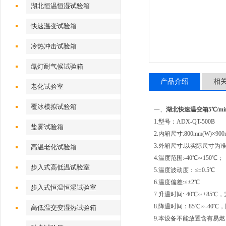
湖北恒温恒湿试验箱
快速温变试验箱
冷热冲击试验箱
氙灯耐气候试验箱
产品介绍
相
老化试验室
覆冰模拟试验箱
一、
湖北快速温变箱5℃/mi
1.型号：ADX-QT-500B
盐雾试验箱
2.内箱尺寸:800mm(W)×900m
3.外箱尺寸:以实际尺寸为
高温老化试验箱
4.温度范围:-40℃∽150℃；
步入式高低温试验室
5.温度波动度：≤±0.5℃
6.温度偏差:≤±2℃
步入式恒温恒湿试验室
7.升温时间:-40℃∽+85
8.降温时间：85℃∽-40
高低温交变湿热试验箱
9.本设备不能放置含有易