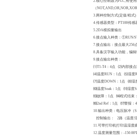
2.核心控制器为PLC,
（NOT,AND,OR,NOR,X
3.两种控制方式(定值/程式)
4.传感器类型：PT100传感
5.2DA模拟量输出
6.接点输入种类：①RUN/
7.接点输出：接点最大256
8.具备汉字输入功能，编
9.接点输出种类：
⑴T1-T4：4点 ⑵内部接
⑷温度RUN：1点 ⑸湿度R
⑺温度DOWN：1点 ⑻湿
⑽温度Soak：1点 ⑾湿度So
⒀故障：1点 ⒁程式结束：1点
⒃2nd Ref：1点 ⒄警
10.输出种类：电压脉冲（S
控制输出： 2路（温度/
11.可带打印机打印温湿度
12.温度测量范围：-150.00℃