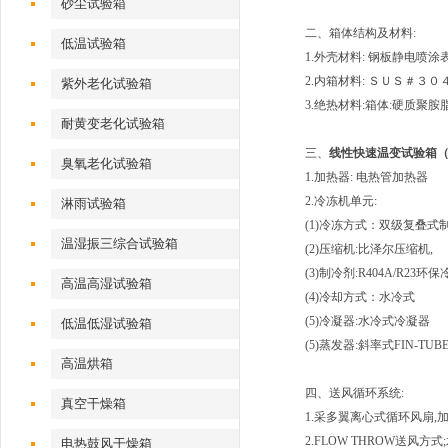
砂尘试验箱
二、箱体结构及材料:
低温试验箱
1.外壳材料: 钢板静电喷
2.内箱材料: ＳＵＳ＃３
紫外老化试验箱
3.绝热材料:箱体:硬质聚胺
耐黄变老化试验箱
三、
线性快速温变试验箱（10
臭氧老化试验箱
1.加热器: 电热管加热器
2.冷冻机单元:
淋雨试验箱
(1)冷冻方式：双级复叠式
温湿振三综合试验箱
(2)压缩机:比泽尔压缩机,
(3)制冷剂:R404A/R23环
高温高湿试验箱
(4)冷却方式：水冷式
(5)冷凝器:水冷式冷凝器
低温低湿试验箱
(5)蒸发器:斜率式FIN-TUB
高温烘箱
四、送风循环系统:
真空干燥箱
1.采多翼离心式循环风扇,
2.FLOW THROW送风
电热鼓风干燥箱