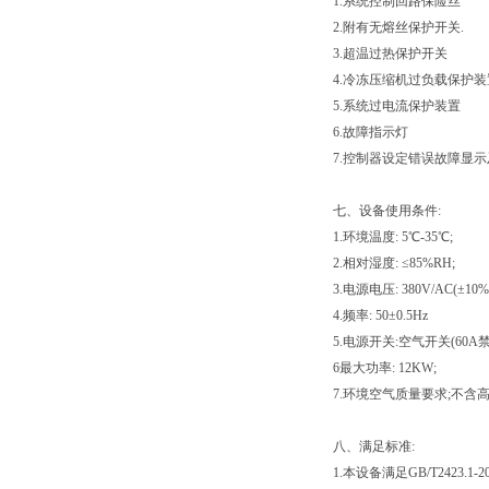
1.系统控制回路保险丝
2.附有无熔丝保护开关.
3.超温过热保护开关
4.冷冻压缩机过负载保护装
5.系统过电流保护装置
6.故障指示灯
7.控制器设定错误故障显示
七、设备使用条件:
1.环境温度: 5℃-35℃;
2.相对湿度: ≤85%RH;
3.电源电压: 380V/AC(±
4.频率: 50±0.5Hz
5.电源开关:空气开关(60
6最大功率: 12KW;
7.环境空气质量要求;不含
八、满足标准:
1.本设备满足GB/T2423.1-2001