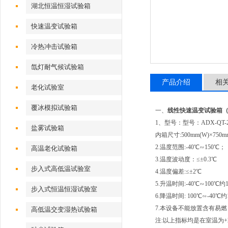
湖北恒温恒湿试验箱
快速温变试验箱
冷热冲击试验箱
氙灯耐气候试验箱
产品介绍
相
老化试验室
覆冰模拟试验箱
一、
线性快速温变试验箱（10
1、型号：型号：ADX-QT-2
盐雾试验箱
内箱尺寸:500mm(W)×750mm
2.温度范围:-40℃∽150℃；
高温老化试验箱
3.温度波动度：≤±0.3℃
步入式高低温试验室
4.温度偏差:≤±2℃
5.升温时间:-40℃∽100
步入式恒温恒湿试验室
6.降温时间: 100℃∽-4
7.本设备不能放置含有易
高低温交变湿热试验箱
注:以上指标均是在室温为+