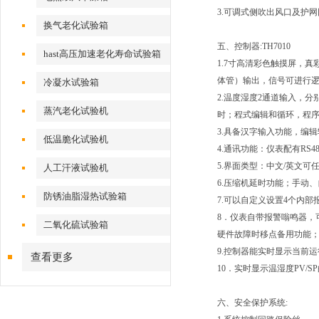
3.可调式侧吹出风口及护网
换气老化试验箱
五、控制器:TH7010
hast高压加速老化寿命试验箱
1.7寸高清彩色触摸屏，真
体管）输出，信号可进行逻辑（N
冷凝水试验箱
2.温度湿度2通道输入，分
蒸汽老化试验机
时；程式编辑和循环，程序可
3.具备汉字输入功能，编
低温脆化试验机
4.通讯功能：仪表配有RS
5.界面类型：中文/英文
人工汗液试验机
6.压缩机延时功能；手动
防锈油脂湿热试验箱
7.可以自定义设置4个内
8．仪表自带报警嗡鸣器，
二氧化硫试验箱
硬件故障时移点备用功能
9.控制器能实时显示当前
查看更多
10．实时显示温湿度PV/
六、安全保护系统: