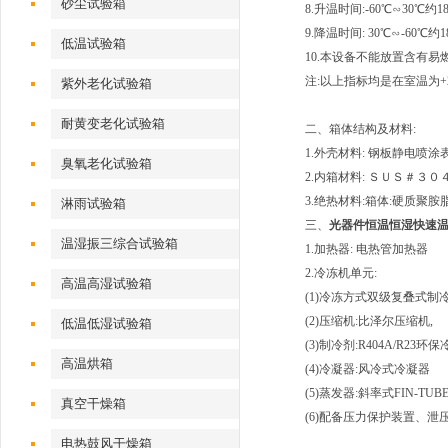
砂尘试验箱
8.升温时间:-60℃∽30℃
9.降温时间: 30℃∽-60
低温试验箱
10.本设备不能放置含有
注:以上指标均是在室温为+
紫外老化试验箱
耐黄变老化试验箱
二、箱体结构及材料:
1.外壳材料: 钢板静电喷
臭氧老化试验箱
2.内箱材料: ＳＵＳ＃３
3.绝热材料:箱体:硬质聚胺
淋雨试验箱
三、
光器件恒温恒湿快速
温湿振三综合试验箱
1.加热器: 电热管加热器
2.冷冻机单元:
高温高湿试验箱
(1)冷冻方式双级复叠式制
(2)压缩机:比泽尔压缩机,
低温低湿试验箱
(3)制冷剂:R404A/R23环
高温烘箱
(4)冷凝器:风冷式冷凝器
(5)蒸发器:斜率式FIN-TUB
真空干燥箱
(6)配备压力保护装置、泄
电热鼓风干燥箱