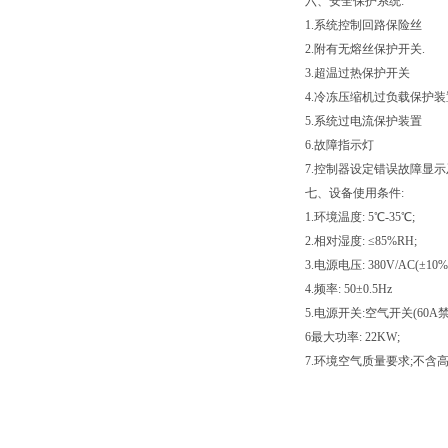
六、安全保护系统:
1.系统控制回路保险丝
2.附有无熔丝保护开关.
3.超温过热保护开关
4.冷冻压缩机过负载保护装
5.系统过电流保护装置
6.故障指示灯
7.控制器设定错误故障显示
七、设备使用条件:
1.环境温度: 5℃-35℃;
2.相对湿度: ≤85%RH;
3.电源电压: 380V/AC(±
4.频率: 50±0.5Hz
5.电源开关:空气开关(60
6最大功率: 22KW;
7.环境空气质量要求;不含