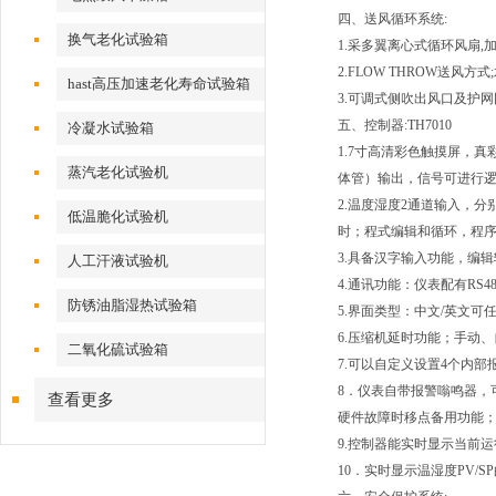
四、送风循环系统:
换气老化试验箱
1.采多翼离心式循环风扇,
2.FLOW THROW送风
hast高压加速老化寿命试验箱
3.可调式侧吹出风口及护网
五、控制器:TH7010
冷凝水试验箱
1.7寸高清彩色触摸屏，真
蒸汽老化试验机
体管）输出，信号可进行逻辑（N
2.温度湿度2通道输入，分
低温脆化试验机
时；程式编辑和循环，程序可
3.具备汉字输入功能，编
人工汗液试验机
4.通讯功能：仪表配有RS
防锈油脂湿热试验箱
5.界面类型：中文/英文
6.压缩机延时功能；手动
二氧化硫试验箱
7.可以自定义设置4个内
8．仪表自带报警嗡鸣器，
查看更多
硬件故障时移点备用功能
9.控制器能实时显示当前
10．实时显示温湿度PV/