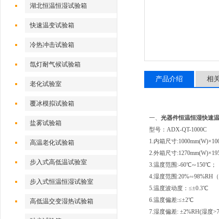
湖北恒温恒湿试验箱
快速温变试验箱
冷热冲击试验箱
氙灯耐气候试验箱
产品介绍
相
老化试验室
覆冰模拟试验箱
一、
光器件恒温恒湿快速
盐雾试验箱
型号：ADX-QT-1000C
1.内箱尺寸:1000mm(W)×100
高温老化试验箱
2.外箱尺寸:1270mm(W)×195
步入式高低温试验室
3.温度范围:-60℃∽150℃；
4.湿度范围:20%∽98%
步入式恒温恒湿试验室
5.温度波动度：≤±0.3℃
6.温度偏差:≤±2℃
高低温交变湿热试验箱
7.湿度偏差: ±2%RH(湿度>7