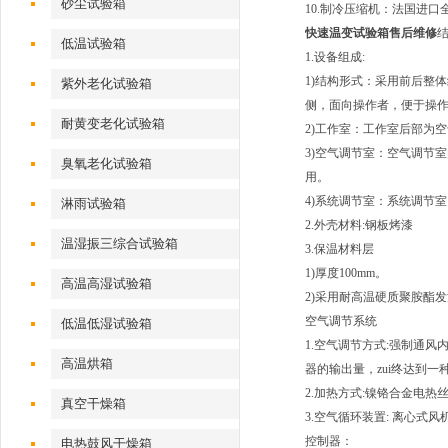
砂尘试验箱
10.制冷压缩机：法国进
快速温变试验箱售后维修
低温试验箱
1.设备组成:
1)结构形式：采用前后整
紫外老化试验箱
侧，面向操作者，便于操
耐黄变老化试验箱
2)工作室：工作室后部为
3)空气调节室：空气调节
臭氧老化试验箱
用。
4)系统调节室：系统调节
淋雨试验箱
2.外壳材料:钢板烤漆
温湿振三综合试验箱
3.保温材料层
1)厚度100mm。
高温高湿试验箱
2)采用耐高温硬质聚胺酯
空气调节系统
低温低湿试验箱
1.空气调节方式:强制通
高温烘箱
器的输出量，zui终达到一
2.加热方式:镍铬合金电热
真空干燥箱
3.空气循环装置: 离心式
控制器：
电热鼓风干燥箱