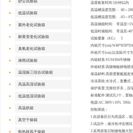
砂尘试验箱
温度恢复时间:5分钟以内
高温槽温度范围 : 60～200
低温试验箱
低温槽温度范围: -65～0℃ 
高温储能时间: 常温至+15
紫外老化试验箱
低温时储能间: 常温至-40℃
耐黄变老化试验箱
试验重量（KG） 5
内箱尺寸(cm):W40*H50*
臭氧老化试验箱
外箱尺寸(cm):以实际尺
内箱材质:SUS#304不锈钢
淋雨试验箱
外箱材质:高级钢板静电喷
温湿振三综合试验箱
保温材料:高密度聚氨脂发
冷冻系统:水冷式，复叠式，
高温高湿试验箱
保护装置:无熔丝开关，压
标准配件:测试孔1个，置物
低温低湿试验箱
电源:AC 380V±10% 
高温烘箱
控制系统：
1.此设备区分为高温区，
真空干燥箱
2.试品中，做冷热冲击测
3.采用原装日制微电脑大型液晶
电热鼓风干燥箱