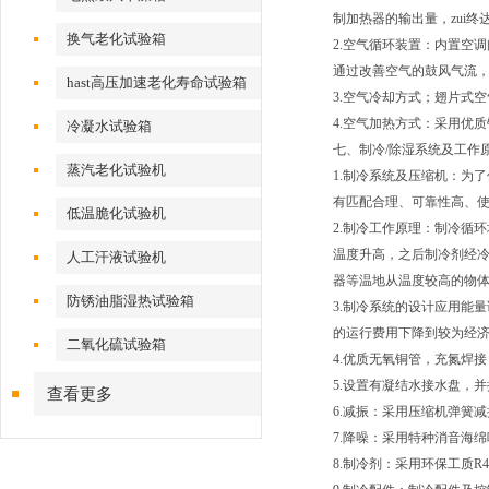
制加热器的输出量，zui终
换气老化试验箱
2.空气循环装置：内置空
通过改善空气的鼓风气流
hast高压加速老化寿命试验箱
3.空气冷却方式；翅片式
4.空气加热方式：采用优
冷凝水试验箱
七、制冷/除湿系统及工作
蒸汽老化试验机
1.制冷系统及压缩机：为
有匹配合理、可靠性高、
低温脆化试验机
2.制冷工作原理：制冷循
温度升高，之后制冷剂经冷
人工汗液试验机
器等温地从温度较高的物
防锈油脂湿热试验箱
3.制冷系统的设计应用能
的运行费用下降到较为经
二氧化硫试验箱
4.优质无氧铜管，充氮焊接
5.设置有凝结水接水盘，
查看更多
6.减振：采用压缩机弹簧减
7.降噪：采用特种消音海
8.制冷剂：采用环保工质R40