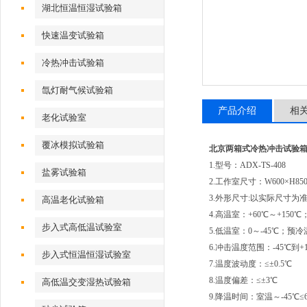
湖北恒温恒湿试验箱
快速温变试验箱
冷热冲击试验箱
氙灯耐气候试验箱
产品介绍
相
老化试验室
覆冰模拟试验箱
北京两箱式冷热冲击试验
1.型号：ADX-TS-408
盐雾试验箱
2.工作室尺寸：W600×H850
3.外形尺寸:以实际尺寸为
高温老化试验箱
4.高温室：+60℃～+150
步入式高低温试验室
5.低温室：0～-45℃；预冷
6.冲击温度范围：-45℃到+1
步入式恒温恒湿试验室
7.温度波动度：≤±0.5℃
8.温度偏差：≤±3℃
高低温交变湿热试验箱
9.降温时间：室温～-45℃≤6