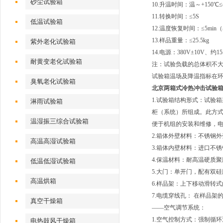
砂尘试验箱
10.升温时间：温～+150℃≤4
11.转换时间：≤5S
低温试验箱
12.温度恢复时间：≤5min
13.样品重量：≤25.5kg
紫外老化试验箱
14.电源：380V±10V、约
耐黄变老化试验箱
注：试验负载的总体积不大
试验箱温场及降温指标在环境
臭氧老化试验箱
北京两箱式冷热冲击试验
1.试验箱结构形式：试验
淋雨试验箱
柜（系统）所组成。此方
温湿振三综合试验箱
便于机组的安装和维修，
2.箱体外壁材料：不锈钢外
高温高湿试验箱
3.箱体内壁材料：进口不锈钢
4.保温材料：耐高温硬质
低温低湿试验箱
5.大门：单开门，配有双
高温烘箱
6.样品架：上下移动滑转
7.电缆穿线孔： 在样品
真空干燥箱
——空气调节系统：
1.空气控制方式：强制循
电热鼓风干燥箱