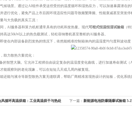
气候场景。通过让AI组件承受这些受控的温度循环和湿热应力，可以加速暴露潜在
并进行优化，避免产品上市后因环境适应性问题导致频繁降频、性能衰减甚至突发停
量与大负载的真实工况：
同，AI服务器和算力机柜通常具有的功耗和发热量。现代
可程式恒温恒湿试验箱
（特
持高达50kW以上的热负载测试，轻松容纳整机甚至整柜的AI服务器。
即使在内部设备剧烈发热的情况下，依然能精准控制箱体内的温湿度均匀度和波动度
，助力散热方案优化：
设备的智慧大脑。它允许工程师自由设定复杂的温湿度变化曲线，进行加速寿命测试（A
才能观察到的老化现象，可以在短短几天或几周内被复现。
箱还能与液冷等新型散热方案无缝联调，帮助厂商精准发现热设计的短板，优化系统
℃热风循环高温烘箱：工业高温烘干与热处
下一篇：
新能源电池防爆隔爆试验箱 5-25
降温试验机 支持非标定制